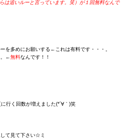
僕らは追いルーと言っています。笑）が１回無料なんで
ルーを多めにお願いする←これは有料です・・・。
。。←
無料
なんです！！
に行く回数が増えました(*´∀｀)笑
試して見て下さい☆ミ